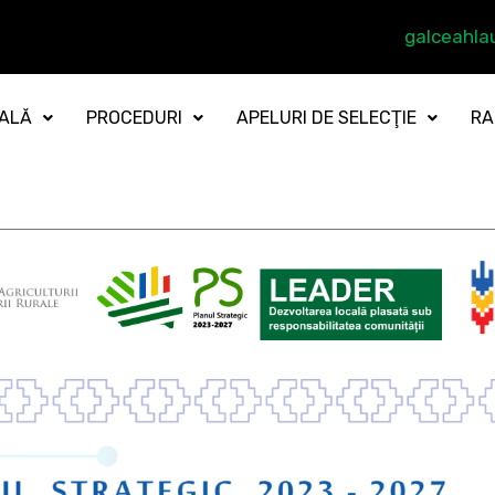
galceahl
CALĂ
PROCEDURI
APELURI DE SELECŢIE
RA