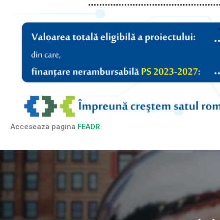
Acceseaza pagina
FEADR