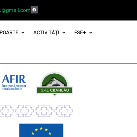
au@gmail.com
POARTE
ACTIVITĂŢI
FSE+