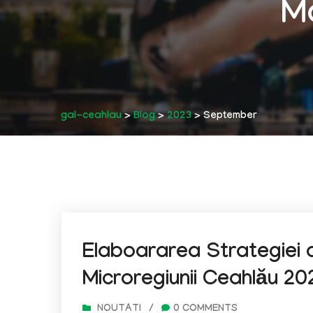
M
gal-ceahlau
>
Blog
>
2023
>
September
Elaboararea Strategiei 
Microregiunii Ceahlău 2
NOUTATI
/
0 COMMENTS