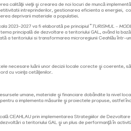
 calităţii vieţii şi crearea de noi locuri de muncă implementân
tivitatii intreprinderilor, gestionarea eficienta a energiei, co
erea deprivarii materiale a populatiei.
la 2023-2027 va fi elaborată pe principiul ”
TURISMUL – MOD
tema principală de dezvoltare a teritoriului GAL, având la bază
ată a teritoriului si transformarea microregiunii Ceahlău într
le necesare luării unor decizii locale corecte şi coerente, să
ord cu voinţa cetăţenilor.
esursele umane, materiale şi financiare dobândite la nivel local
 pentru a implementa măsurile şi proiectele propuse, astfel înc
ocală CEAHLAU prin implementarea Strategiiilor de Dezvoltar
zvoltări a teritoriului GAL şi un plus de performanţă în activităţ