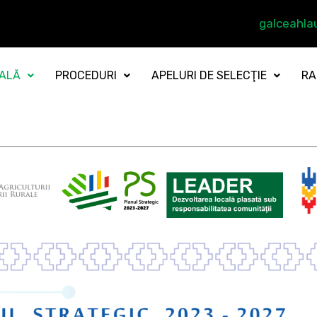
galceahl
CALĂ
PROCEDURI
APELURI DE SELECŢIE
RA