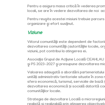
Pentru a asigura masa critică în vederea promo
locali, se are în vedere dezvoltarea de noi a
Pentru reuşita acestei misiuni trebuie parcurs
organizare şi efort susţinut.
Viziune
Viitorul comunităţii este dependent de factorii s
dezvoltarea comunităţii (autorităţile locale, or
viziunii, pot contribui la atingerea ei.
Asociaţia Grupul de Acţiune Locală CEAHLAU u
şi PS 2023-2027 şi presupune dezvoltarea micro
Valoarea adaugată a abordării parteneriatului (
unități administrativ teritoriale situate în zon
sfera economică, turismul, serviciile de bază ș
dezvoltarea economică și socială datorită condiț
comunităţilor locale.
Strategia de dezvoltare Locală a microregiuni
realistă şi realizabilă prin atingerea obiective