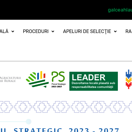
galceahl
CALĂ
PROCEDURI
APELURI DE SELECŢIE
RA