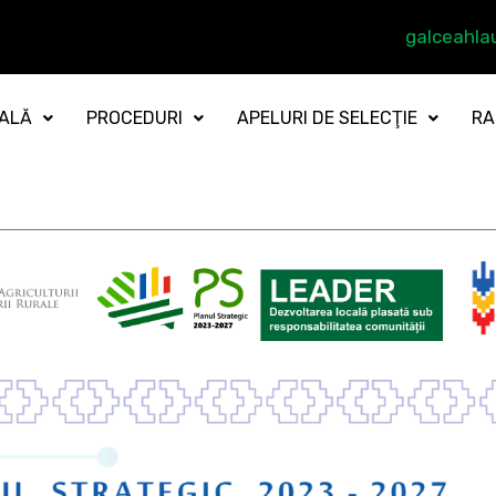
galceahl
CALĂ
PROCEDURI
APELURI DE SELECŢIE
RA